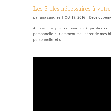
Les 5 clés nécessaires à votre
par
ana sandrea
|
Oct 19, 2016
|
Développeme
Aujourd’hui, je vais répondre à 2 questions qu
personnelle ? – Comment me libérer de mes ble
personnelle et un...