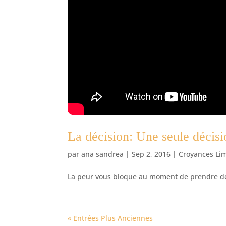
La décision: Une seule décisi
par
ana sandrea
|
Sep 2, 2016
|
Croyances Lim
La peur vous bloque au moment de prendre des
« Entrées Plus Anciennes