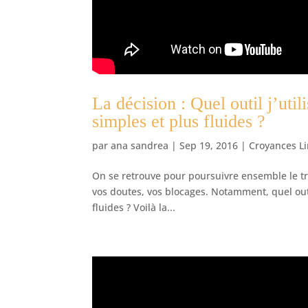
La décision : Quel outil j’uti
simples et plus fluides ?
par
ana sandrea
|
Sep 19, 2016
|
Croyances L
On se retrouve pour poursuivre ensemble le tra
vos doutes, vos blocages. Notamment, quel outi
fluides ? Voilà la...