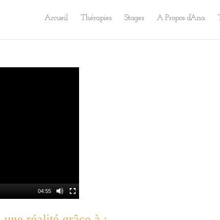
Accueil
Thérapies
Stages
A Propos d’Ana
04:55
 une réalité grâce à :