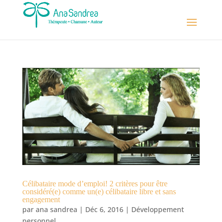
Célibataire mode d’emploi! 2 critères pour être
considéré(e) comme un(e) célibataire libre et sans
engagement
par
ana sandrea
|
Déc 6, 2016
|
Développement
personnel