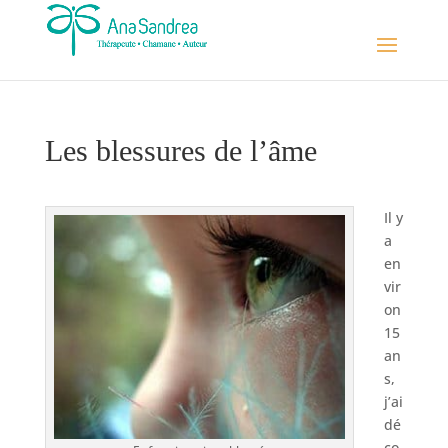
Les blessures de l’âme
Il y
a
en
vir
on
15
an
s,
j’ai
dé
co