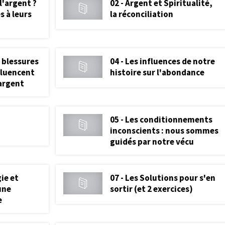
 l'argent ?
02 - Argent et Spiritualité,
s à leurs
la réconciliation
 blessures
04 - Les influences de notre
fluencent
histoire sur l'abondance
'argent
05 - Les conditionnements
inconscients : nous sommes
guidés par notre vécu
ie et
07 - Les Solutions pour s'en
une
sortir (et 2 exercices)
e