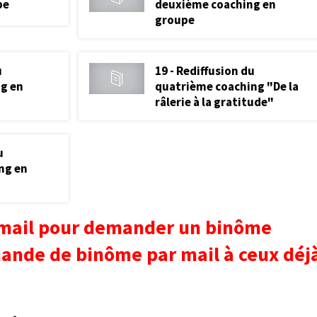
pe
deuxième coaching en
groupe
u
19 - Rediffusion du
ng en
quatrième coaching "De la
râlerie à la gratitude"
u
ng en
 email pour demander un binôme
ande de binôme par mail à ceux déj