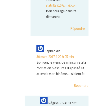
slatrille71@gmail.com
Bon courage dans ta
démarche
Répondre
Saphilo
dit :
30 mars 2017 à 20 h 05 min
Bonjour, je viens de m’inscrire à la
formation blessures du passé et
attends mon binôme… A bientôt
Répondre
Régine RIVAUD
dit :