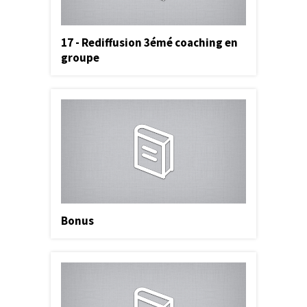
17 - Rediffusion 3émé coaching en
groupe
Bonus